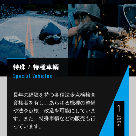
特殊 / 特種車輌
Special Vehicles
長年の経験を持つ各種法令点検検査
資格者を有し、
あらゆる機種の整備
や法令点検、
改造を可能にしていま
MORE
す。
また、特殊車輌などの販売も行
っています。