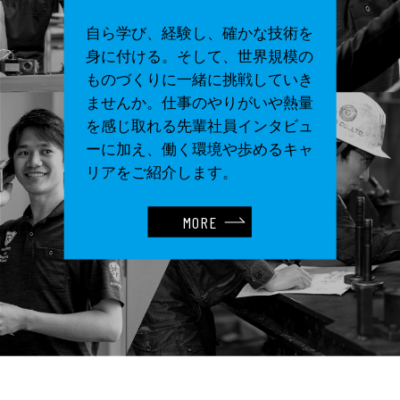
自ら学び、経験し、確かな技術を
身に付ける。
そして、世界規模の
ものづくりに一緒に挑戦していき
ませんか。
仕事のやりがいや熱量
を感じ取れる先輩社員インタビュ
ーに加え、
働く環境や歩めるキャ
リアをご紹介します。
MORE