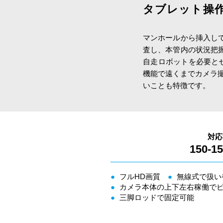
タブレット操
マンホールから挿入し
査し、本管内の状況把
自走ロボットを必要と
機能で遠くまでカメラ
いことも特徴です。
対応
150-1
フルHD画質
無線式で扱い
カメラ本体の上下左右稼働で
三脚ロッドで固定可能