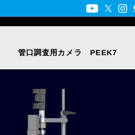
管口調査用カメラ PEEK7