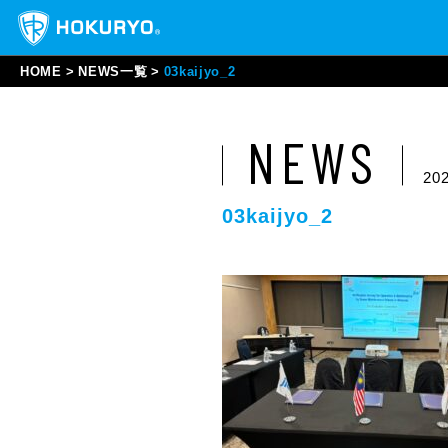
HOME
NEWS一覧
03kaijyo_2
NEWS
202
03kaijyo_2