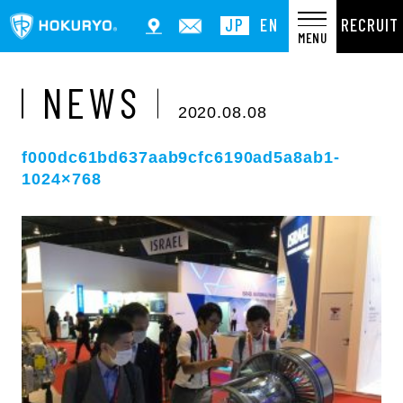
RECRUIT
JP
EN
MENU
NEWS
2020.08.08
f000dc61bd637aab9cfc6190ad5a8ab1-
1024×768