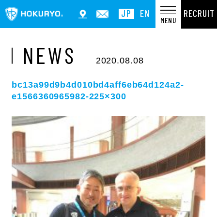
RECRUIT
JP
EN
MENU
NEWS
2020.08.08
bc13a99d9b4d010bd4aff6eb64d124a2-
e1566360965982-225×300