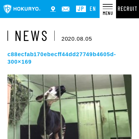
RECRUIT
JP
EN
MENU
NEWS
2020.08.05
c88ecfab170ebecff44dd27749b4605d-
300×169