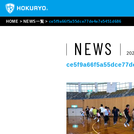
HOME
NEWS一覧
ce5f9a66f5a55dce77de4e7e5451d686
NEWS
202
ce5f9a66f5a55dce77d