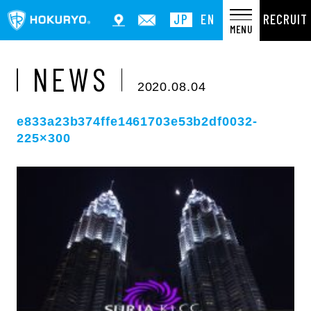
RECRUIT
JP
EN
MENU
NEWS
2020.08.04
e833a23b374ffe1461703e53b2df0032-
225×300