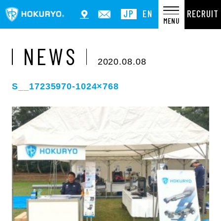
RECRUIT
JP
EN
MENU
NEWS
2020.08.08
S__17235970-1024×768