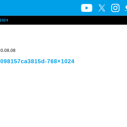
1024
0.08.08
8098157ca3815d-768×1024