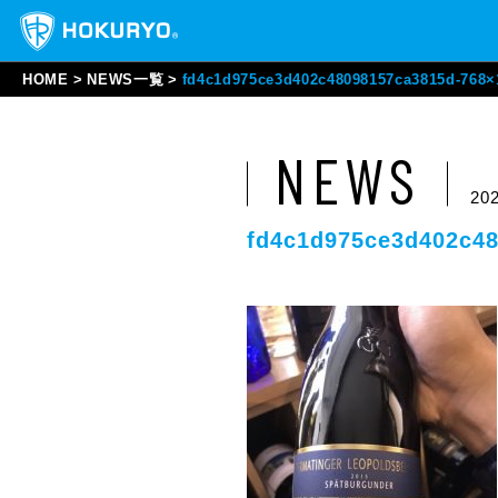
HOME
NEWS一覧
fd4c1d975ce3d402c48098157ca3815d-768×
NEWS
202
fd4c1d975ce3d402c4