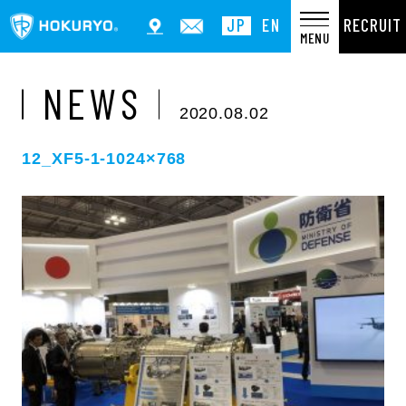
RECRUIT
JP
EN
MENU
NEWS
2020.08.02
12_XF5-1-1024×768