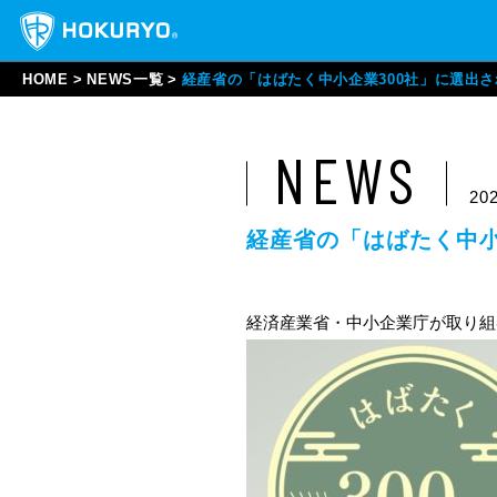
HOME
NEWS一覧
経産省の「はばたく中小企業300社」に選出
NEWS
202
経産省の「はばたく中小
経済産業省・中小企業庁が取り組む