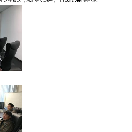
イン授賞式（㈱北菱 会議室）【YouTube配信視聴】