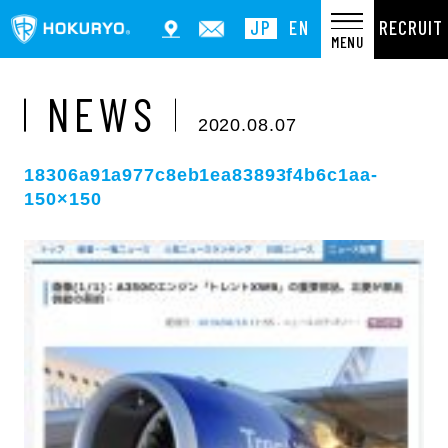
RECRUIT
JP
EN
MENU
NEWS
2020.08.07
18306a91a977c8eb1ea83893f4b6c1aa-
150×150