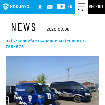
RECRUIT
JP
EN
MENU
NEWS
2020.08.08
07f671c862f4c1649ca8c041fc0a6e17-
768×576