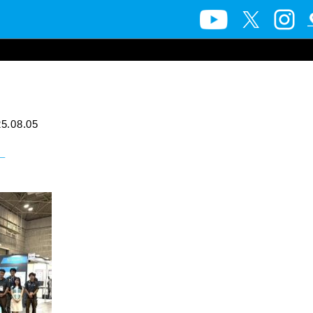
5.08.05
_