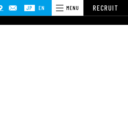
RECRUIT
JP
EN
MENU