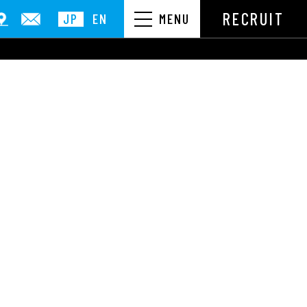
RECRUIT
JP
EN
MENU